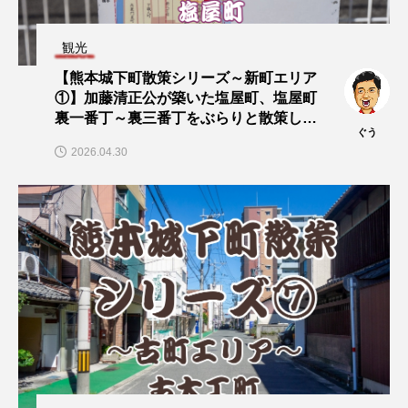
観光
【熊本城下町散策シリーズ～新町エリア
①】加藤清正公が築いた塩屋町、塩屋町
裏一番丁～裏三番丁をぶらりと散策して
ぐう
みた！
2026.04.30