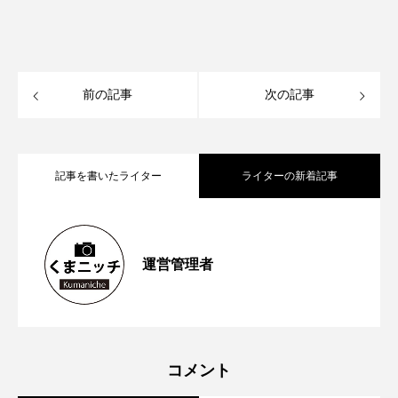
前の記事
次の記事
記事を書いたライター
ライターの新着記事
【再訪情報あり！】昭和の香りが残る
2026.05.13
運営管理者
【2023年6月第1週から第４週】熊本空港
2023.06.26
「蓮台寺つり堀センター」で魚釣りにチ
【2023年5月第４週から第5週】熊本市が
2023.06.04
新ターミナルビルの「商業ゾーン」オー
ャレンジ
コメント