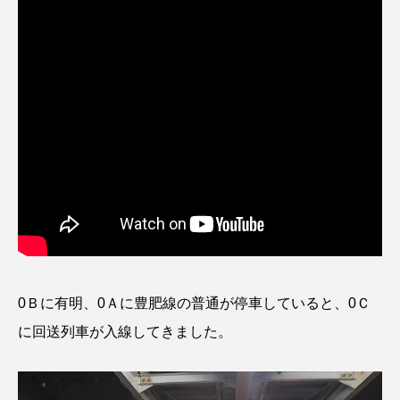
0Ｂに有明、0Ａに豊肥線の普通が停車していると、0Ｃ
に回送列車が入線してきました。