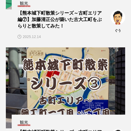
観光
【熊本城下町散策シリーズ～古町エリア
編⑦】加藤清正公が築いた古大工町をぶ
らりと散策してみた！
ぐう
2025.12.14
観光