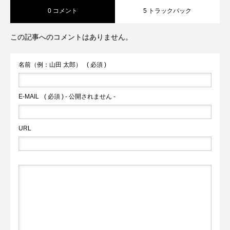
0 コメント
5 トラックバック
対話式ＡＩ ＣｈａｔＧＰＴの実証実験
プン前倒しへ 山都町の通潤橋が熊本県
この記事へのコメントはありません。
火の国サラマンダーズが２軍戦への参加
内2件目の国宝へ
名前（例：山田 太郎）
( 必須 )
を申請へ
E-MAIL
( 必須 ) - 公開されません -
URL