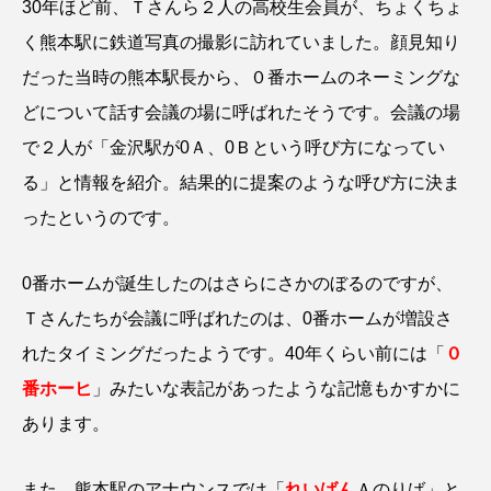
30年ほど前、Ｔさんら２人の高校生会員が、ちょくちょ
く熊本駅に鉄道写真の撮影に訪れていました。顔見知り
だった当時の熊本駅長から、０番ホームのネーミングな
どについて話す会議の場に呼ばれたそうです。
会議の場
で２人が「金沢駅が0Ａ、0Ｂという呼び方になってい
る」と情報を紹介。結果的に提案のような呼び方に決ま
ったというのです。
0番ホームが誕生したのはさらにさかのぼるのですが、
Ｔさんたちが会議に呼ばれたのは、0番ホームが増設さ
れたタイミングだったようです。40年くらい前には「
０
番ホーヒ
」みたいな表記があったような記憶もかすかに
あります。
また、熊本駅のアナウンスでは「
れいばん
Ａのりば」と