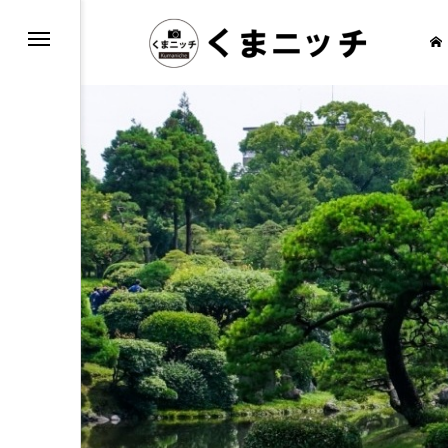
もしろ情報
通・乗り物
報