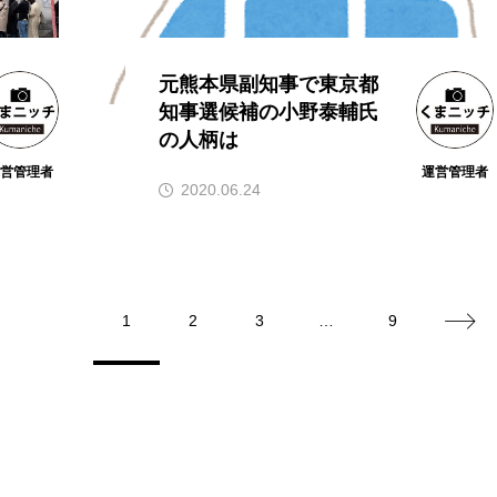
元熊本県副知事で東京都
知事選候補の小野泰輔氏
の人柄は
運営管理者
運営管理者
2020.06.24
1
2
3
…
9