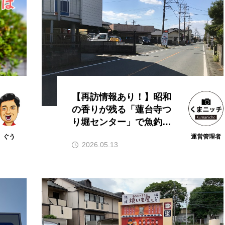
【再訪情報あり！】昭和
の香りが残る「蓮台寺つ
り堀センター」で魚釣り
にチャレンジ
ぐう
運営管理者
2026.05.13