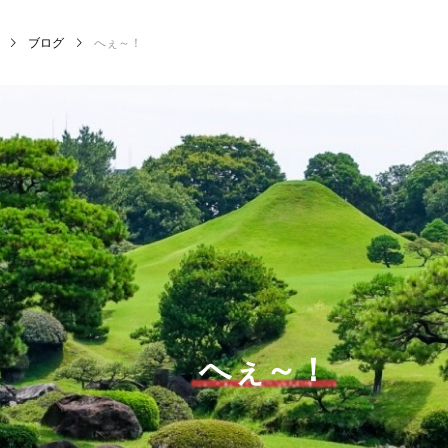
ブログ
へぇ～！
へぇ～！