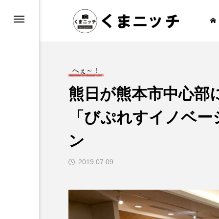
もしろ情報
通・乗り物
へぇ～！
熊日が熊本市中心部
「びぷれすイノベー
報
ン
2019.07.09