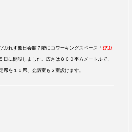
びぷれす熊日会館７階にコワーキングスペース「
びぷ
５日に開設しました。広さは８００平方メートルで、
定席を１５席、会議室も２室設けます。