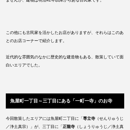
ませんが、建物は明治42年以降からある古民家です。
この他にも古民家を活かしたお店がありますが、それらはこのあ
とのお店コーナーで紹介します。
近代的な雰囲気のなかに歴史的な建造物もある、散策していて面
白いエリアでした。
魚屋町一丁目～三丁目にある「一町一寺」のお寺
今回散策したエリアには魚屋町二丁目に「
専立寺
（せんりゅうじ
／浄土真宗）」が、三丁目に「
正龍寺
（しょうりゅうじ／浄土真