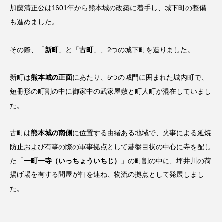
加藤清正公は1601年から熊本城の改築に着手し、城下町の整備
も進めました。
その際、「
新町
」と「
古町
」、2つの城下町を造りました。
新町は
熊本城の正面
にあたり、5つの城門に囲まれた城内町で、
短冊形の町割の中に御家中の武家屋敷と町人町が混在していまし
た。
古町は
熊本城の南側
に位置する由緒ある地域で、火事による延焼
防止および有事の際の軍事拠点として碁盤目状の中心に寺を配し
た「
一町一寺（いっちょういちじ）
」の町割の中に、坪井川の荷
揚げ場を有する問屋が軒を連ね、物流の拠点として発展しまし
た。