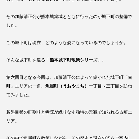
その加藤清正公が熊本城築城とともに行ったのが城下町の整備で
した。
この城下町は現在、どのような姿になっているのでしょうか。
そんな城下町を巡る「
熊本城下町散策シリーズ
」。
第六回目となる今回は、加藤清正公によって築かれた城下町「
古
町
」エリアの一角、
魚屋町（うおやまち）一丁目～三丁目
を訪ね
てみました。
碁盤目状の町割りと寺院が織りなす独特の景観で知られる古町エ
リア。
その中で魚屋町を散策しながら、その歴史と現在の姿をご案内し