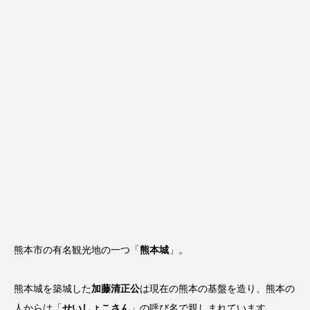
熊本市の有名観光地の一つ「
熊本城
」。
熊本城を築城した
加藤清正公
は現在の熊本の基盤を造り、熊本の
人からは「
せいしょこさん
」の呼び名で親しまれています。