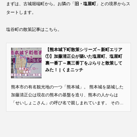
まずは、古城堀端町から。お隣の「
旧・塩屋町
」との境界からス
タートします。
塩谷町の散策記事はこちら。
【熊本城下町散策シリーズ～新町エリア
①】加藤清正公が築いた塩屋町、塩屋町
裏一番丁～裏三番丁をぶらりと散策して
みた！ | くまニッチ
熊本市の有名観光地の一つ「熊本城」。 熊本城を築城した
加藤清正公は現在の熊本の基盤を造り、熊本の人からは
「せいしょこさん」の呼び名で親しまれています。 その加
藤清正公が熊本城築城とともに行ったのが城下町の整備で
した。 この城下町は現在、どの