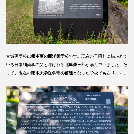
古城医学校は
熊本藩の西洋医学校
です。現在の千円札に描かれて
いる日本細菌学の父と呼ばれる
北里柴三郎
が学んでいました。そ
して、現在の
熊本大学医学部の前進
となった学校でもあります。