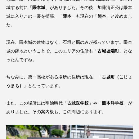
城する前に「
隈本城
」がありました。その後、加藤清正公は隈本
城に入りこの一帯を拡張、「
隈本
」も現在の「
熊本
」と改めまし
た。
現在、隈本城の建物はなく、石垣と掘のみが残っています。隈本
城の跡地ということで、このエリアの住所も「
古城堀端町
」とな
ったんですね。
ちなみに、第一高校がある場所の住所は現在、「
古城町（こじょ
うまち）
」となっています。
また、この場所には明治時代「
古城医学校
」や「
熊本洋学校
」が
ありました。その案内板も、この周辺にあります。