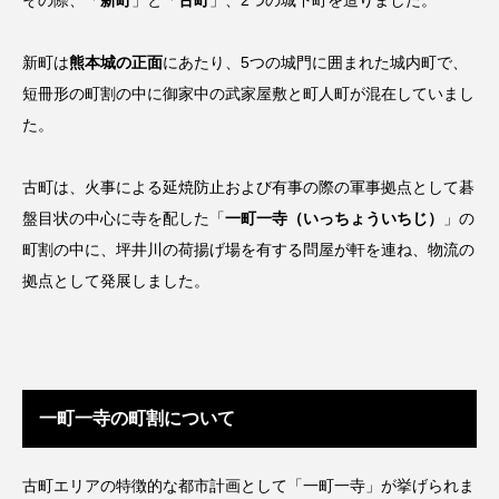
その際、「
新町
」と「
古町
」、2つの城下町を造りました。
新町は
熊本城の正面
にあたり、5つの城門に囲まれた城内町で、
短冊形の町割の中に御家中の武家屋敷と町人町が混在していまし
た。
古町は、火事による延焼防止および有事の際の軍事拠点として碁
盤目状の中心に寺を配した「
一町一寺（いっちょういちじ）
」の
町割の中に、坪井川の荷揚げ場を有する問屋が軒を連ね、物流の
拠点として発展しました。
一町一寺の町割について
古町エリアの特徴的な都市計画として「一町一寺」が挙げられま