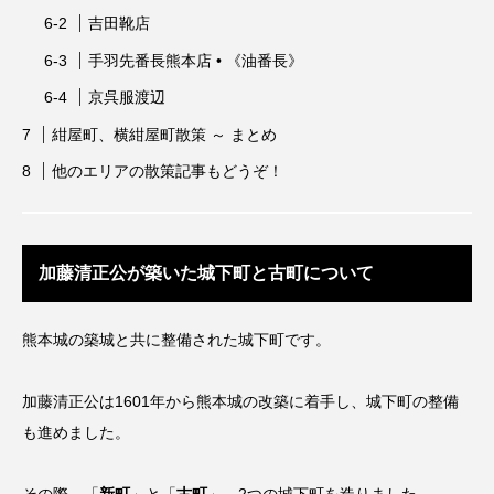
吉田靴店
手羽先番長熊本店 • 《油番長》
京呉服渡辺
紺屋町、横紺屋町散策 ～ まとめ
他のエリアの散策記事もどうぞ！
加藤清正公が築いた城下町と古町について
熊本城の築城と共に整備された城下町です。
加藤清正公は1601年から熊本城の改築に着手し、城下町の整備
も進めました。