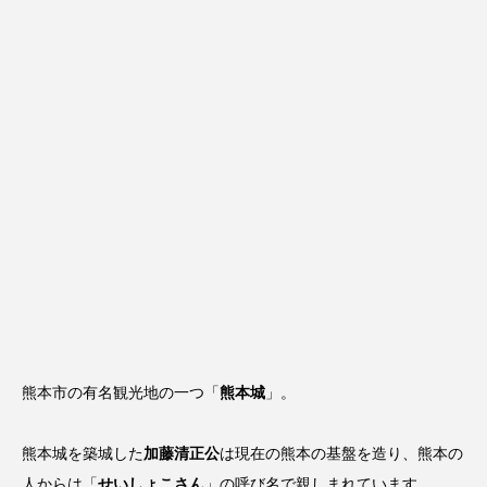
熊本市の有名観光地の一つ「
熊本城
」。
熊本城を築城した
加藤清正公
は現在の熊本の基盤を造り、熊本の
人からは「
せいしょこさん
」の呼び名で親しまれています。