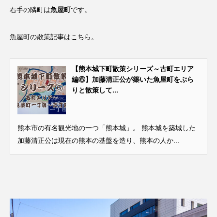
右手の隣町は
魚屋町
です。
魚屋町の散策記事はこちら。
【熊本城下町散策シリーズ～古町エリア
編⑥】加藤清正公が築いた魚屋町をぶら
りと散策して...
熊本市の有名観光地の一つ「熊本城」。 熊本城を築城した
加藤清正公は現在の熊本の基盤を造り、熊本の人か...