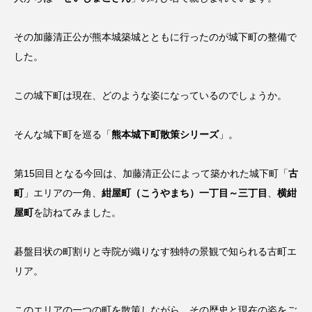
その加藤清正公が熊本城築城とともに行ったのが城下町の整備で
した。
この城下町は現在、どのような姿になっているのでしょうか。
そんな城下町を巡る「
熊本城下町散策シリーズ
」。
第15回目となる今回は、加藤清正公によって築かれた城下町「
古
町
」エリアの一角、
紺屋町（こうやまち）一丁目～三丁目
、
横紺
屋町
を訪ねてみました。
碁盤目状の町割りと寺院が織りなす独特の景観で知られる古町エ
リア。
このエリアの一つの町を散策しながら、その歴史と現在の姿をご