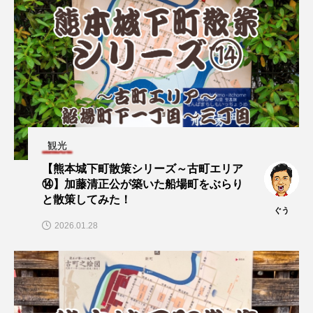
観光
【熊本城下町散策シリーズ～古町エリア
⑭】加藤清正公が築いた船場町をぶらり
と散策してみた！
ぐう
2026.01.28