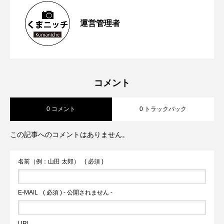
【再訪情報あり！】昭和の香りが残る
2026.05.13
運営管理者
【2023年6月第1週から第４週】熊本空港
2023.06.26
「蓮台寺つり堀センター」で魚釣りにチ
【2023年5月第４週から第5週】熊本市が
2023.06.04
新ターミナルビルの「商業ゾーン」オー
ャレンジ
コメント
0 コメント
0 トラックバック
対話式ＡＩ ＣｈａｔＧＰＴの実証実験
プン前倒しへ 山都町の通潤橋が熊本県
この記事へのコメントはありません。
火の国サラマンダーズが２軍戦への参加
内2件目の国宝へ
名前（例：山田 太郎）
( 必須 )
を申請へ
E-MAIL
( 必須 ) - 公開されません -
URL