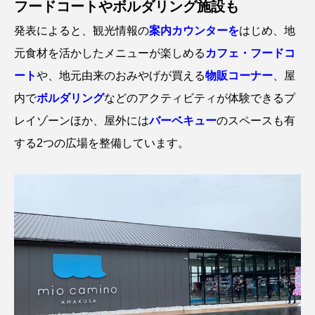
フードコートやボルダリング施設も
発表によると、観光情報の
案内カウンターを
はじめ、地
元食材を活かしたメニューが楽しめる
カフェ・フードコ
ート
や、地元由来のおみやげが買える
物販コーナー
、屋
内で
ボルダリング
などのアクティビティが体験できるプ
レイゾーンほか、屋外には
バーベキュー
のスペースも有
する2つの広場を整備しています。