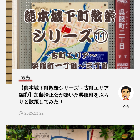
観光
【熊本城下町散策シリーズ～古町エリア
編⑪】加藤清正公が築いた呉服町をぶら
りと散策してみた！
ぐう
2025.12.22