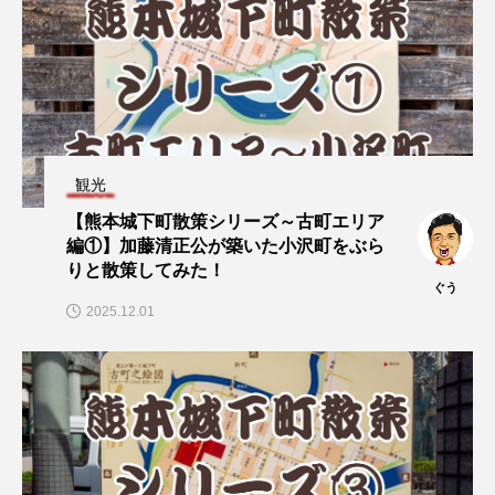
観光
【熊本城下町散策シリーズ～古町エリア
編①】加藤清正公が築いた小沢町をぶら
りと散策してみた！
ぐう
2025.12.01