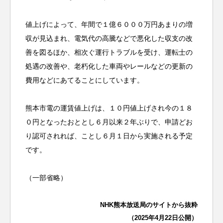
値上げによって、年間で１億６０００万円あまりの増
収が見込まれ、電気代の高騰などで悪化した収支の改
善を図るほか、相次ぐ運行トラブルを受け、運転士の
処遇の改善や、老朽化した車両やレールなどの更新の
費用などにあてることにしています。
熊本市電の運賃値上げは、１０円値上げされ今の１８
０円となったおととし６月以来２年ぶりで、申請どお
り認可されれば、ことし６月１日から実施される予定
です。
（一部省略）
NHK熊本放送局のサイトから抜粋
（2025年4月22日公開）