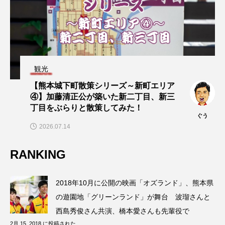
観光
【熊本城下町散策シリーズ～新町エリア
④】加藤清正公が築いた新二丁目、新三
丁目をぶらりと散策してみた！
ぐう
2026.07.14
RANKING
2018年10月に公開の映画「オズランド」、熊本県
の遊園地「グリーンランド」が舞台 波瑠さんと
西島秀俊さん共演、橋本愛さんも先輩役で
2月 15, 2018 に投稿された