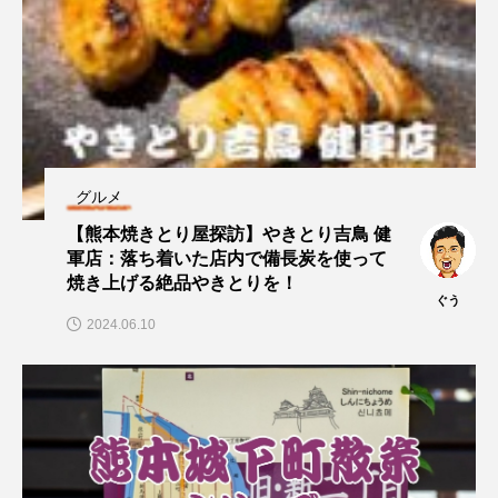
グルメ
【熊本焼きとり屋探訪】やきとり吉鳥 健
軍店：落ち着いた店内で備長炭を使って
焼き上げる絶品やきとりを！
ぐう
2024.06.10