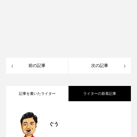
前の記事
次の記事
記事を書いたライター
ライターの新着記事
熊本市内を歩きながら天然地下水が飲め
2026.07.29
ぐう
からし蓮根はなぜ熊本だけ？江戸時代か
2026.07.25
る！街なかの親水施設を全部まわってみ