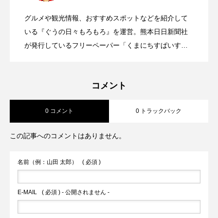
グルメや観光情報、おすすめスポットなどを紹介して
【熊本城下町散策シリーズ～新町エリア
2026.07.14
ら続く「門外不出」だった郷土料理の秘
いる『ぐうの日々もろもろ』を運営。熊本日日新聞社
た
が発行しているフリーペーパー「くまにちすぱいす」
にもグルメ記事を寄稿中。
④】加藤清正公が築いた新二丁目、新三
密
コメント
丁目をぶらりと散策してみた！
0 コメント
0 トラックバック
この記事へのコメントはありません。
名前（例：山田 太郎）
( 必須 )
E-MAIL
( 必須 ) - 公開されません -