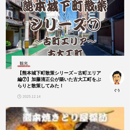
観光
【熊本城下町散策シリーズ～古町エリア
編⑦】加藤清正公が築いた古大工町をぶ
らりと散策してみた！
ぐう
2025.12.14