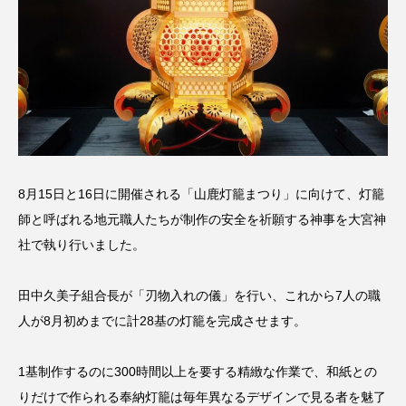
8月15日と16日に開催される「山鹿灯籠まつり」に向けて、灯籠
師と呼ばれる地元職人たちが制作の安全を祈願する神事を大宮神
社で執り行いました。
田中久美子組合長が「刃物入れの儀」を行い、これから7人の職
人が8月初めまでに計28基の灯籠を完成させます。
1基制作するのに300時間以上を要する精緻な作業で、和紙との
りだけで作られる奉納灯籠は毎年異なるデザインで見る者を魅了