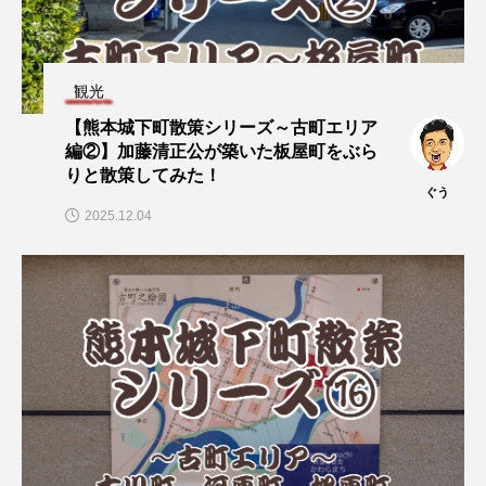
観光
【熊本城下町散策シリーズ～古町エリア
編②】加藤清正公が築いた板屋町をぶら
りと散策してみた！
ぐう
2025.12.04