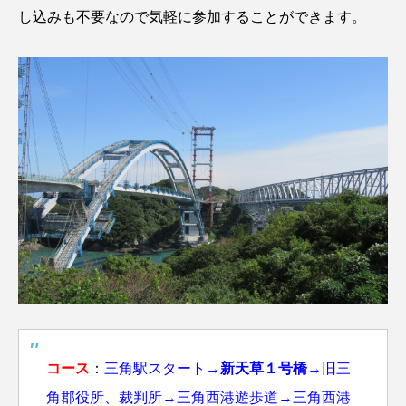
し込みも不要なので気軽に参加することができます。
コース
：
三角駅スタート→
新天草１号橋
→旧三
角郡役所、裁判所→三角西港遊歩道→三角西港