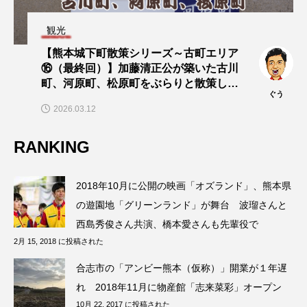
観光
【熊本城下町散策シリーズ～古町エリア
⑯（最終回）】加藤清正公が築いた古川
町、河原町、松原町をぶらりと散策して
ぐう
みた！
2026.03.12
RANKING
2018年10月に公開の映画「オズランド」、熊本県
の遊園地「グリーンランド」が舞台 波瑠さんと
西島秀俊さん共演、橋本愛さんも先輩役で
2月 15, 2018 に投稿された
合志市の「アンビー熊本（仮称）」開業が１年遅
れ 2018年11月に物産館「志来菜彩」オープン
10月 22, 2017 に投稿された