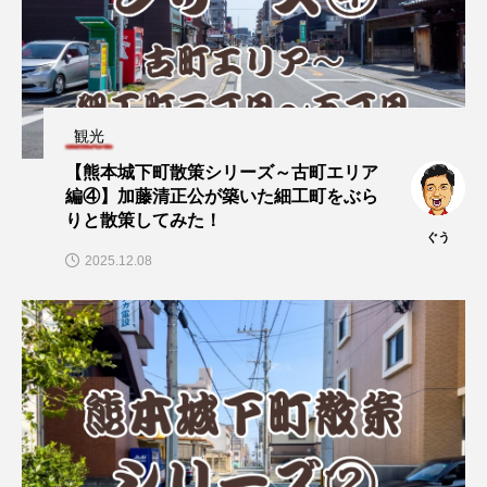
観光
【熊本城下町散策シリーズ～古町エリア
編④】加藤清正公が築いた細工町をぶら
りと散策してみた！
ぐう
2025.12.08