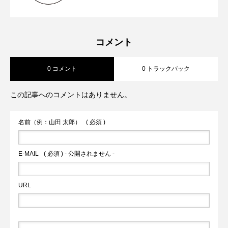
【2023年5月第４週から第5週】熊本市が
2023.06.04
新ターミナルビルの「商業ゾーン」オー
ャレンジ
コメント
0 コメント
0 トラックバック
対話式ＡＩ ＣｈａｔＧＰＴの実証実験
プン前倒しへ 山都町の通潤橋が熊本県
この記事へのコメントはありません。
火の国サラマンダーズが２軍戦への参加
内2件目の国宝へ
名前（例：山田 太郎）
( 必須 )
を申請へ
E-MAIL
( 必須 ) - 公開されません -
URL