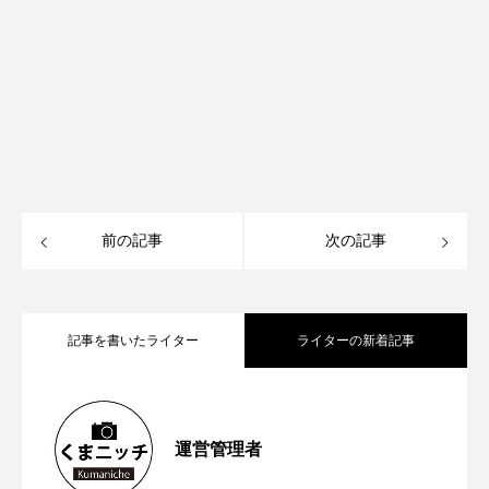
前の記事
次の記事
記事を書いたライター
ライターの新着記事
【再訪情報あり！】昭和の香りが残る
2026.05.13
運営管理者
【2023年6月第1週から第４週】熊本空港
2023.06.26
「蓮台寺つり堀センター」で魚釣りにチ