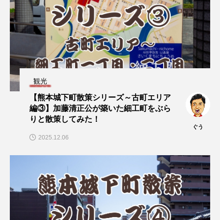
観光
【熊本城下町散策シリーズ～古町エリア
編③】加藤清正公が築いた細工町をぶら
りと散策してみた！
ぐう
2025.12.06