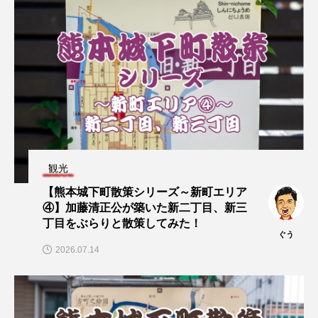
観光
【熊本城下町散策シリーズ～新町エリア
④】加藤清正公が築いた新二丁目、新三
丁目をぶらりと散策してみた！
ぐう
2026.07.14