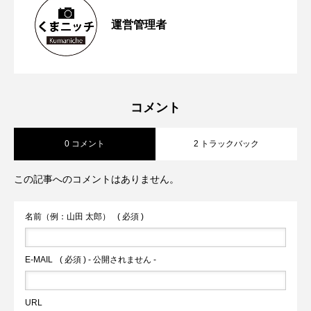
運営管理者
【2023年6月第1週から第４週】熊本空港
2023.06.26
「蓮台寺つり堀センター」で魚釣りにチ
【2023年5月第４週から第5週】熊本市が
2023.06.04
新ターミナルビルの「商業ゾーン」オー
ャレンジ
コメント
0 コメント
2 トラックバック
対話式ＡＩ ＣｈａｔＧＰＴの実証実験
プン前倒しへ 山都町の通潤橋が熊本県
この記事へのコメントはありません。
火の国サラマンダーズが２軍戦への参加
内2件目の国宝へ
名前（例：山田 太郎）
( 必須 )
を申請へ
E-MAIL
( 必須 ) - 公開されません -
URL