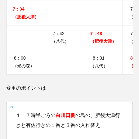
7：34
7：3
（肥後大津）
（鳥
7：42
7：48
7：4
（八代）
（肥後大津）
（植
8：00
8：01
8：
（光の森）
（八代）
（鳥
変更のポイントは
１ ７時半ごろの
白川口側
の島の、肥後大津行
きと有佐行きの１番と３番の入れ替え