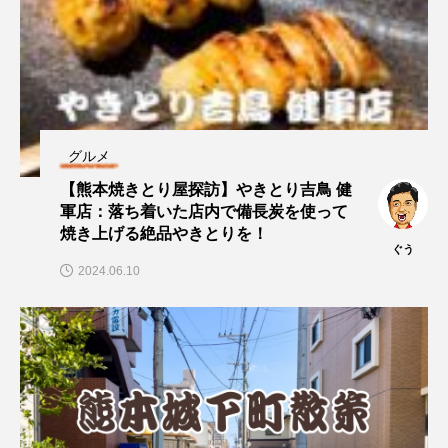
グルメ
【熊本焼きとり屋探訪】やきとり吉鳥 健
軍店：落ち着いた店内で備長炭を使って
焼き上げる絶品やきとりを！
ぐう
2024.06.10