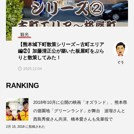
観光
【熊本城下町散策シリーズ～古町エリア
編②】加藤清正公が築いた板屋町をぶら
りと散策してみた！
ぐう
2025.12.04
RANKING
2018年10月に公開の映画「オズランド」、熊本県
の遊園地「グリーンランド」が舞台 波瑠さんと
西島秀俊さん共演、橋本愛さんも先輩役で
2月 15, 2018 に投稿された