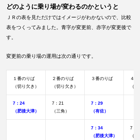
どのように乗り場が変わるのかというと
ＪＲの表を見ただけではイメージがわかないので、比較
表をつくってみました。青字が変更前、赤字が変更後で
す。
変更前の乗り場の運用は次の通りです。
１番のりば
２番のりば
３番のりば
４番
（切り欠き）
（切り欠き）
（切
7：24
7：21
7：29
（肥後大津）
（三角）
（有佐）
7：34
7：3
（肥後大津）
（鳥