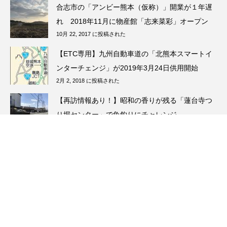
合志市の「アンビー熊本（仮称）」開業が１年遅
れ 2018年11月に物産館「志来菜彩」オープン
10月 22, 2017 に投稿された
【ETC専用】九州自動車道の「北熊本スマートイ
ンターチェンジ」が2019年3月24日供用開始
2月 2, 2018 に投稿された
【再訪情報あり！】昭和の香りが残る「蓮台寺つ
り堀センター」で魚釣りにチャレンジ
5月 13, 2026 に投稿された
【11月第1週】衆院選熊本２区は野田さん敗れ
る 元ランナーの松野明美さんが参院選出馬検討
11月 7, 2021 に投稿された
SPECIAL