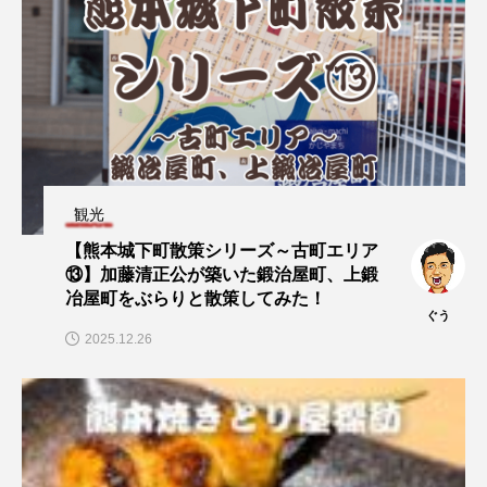
観光
【熊本城下町散策シリーズ～古町エリア
⑬】加藤清正公が築いた鍛治屋町、上鍛
冶屋町をぶらりと散策してみた！
ぐう
2025.12.26