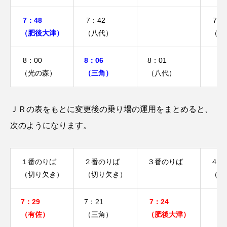
7：48
7：42
7：4
（肥後大津）
（八代）
（植
8：00
8：06
8：01
（光の森）
（三角）
（八代）
ＪＲの表をもとに変更後の乗り場の運用をまとめると、
次のようになります。
１番のりば
２番のりば
３番のりば
４番
（切り欠き）
（切り欠き）
（切
7：29
7：21
7：24
（有佐）
（三角）
（肥後大津）