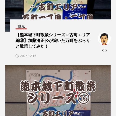
観光
【熊本城下町散策シリーズ～古町エリア
編⑧】加藤清正公が築いた万町をぶらり
と散策してみた！
ぐう
2025.12.16