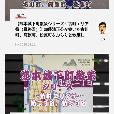
観光
【熊本城下町散策シリーズ～古町エリア
⑯（最終回）】加藤清正公が築いた古川
町、河原町、松原町をぶらりと散策して
ぐう
みた！
2026.03.12