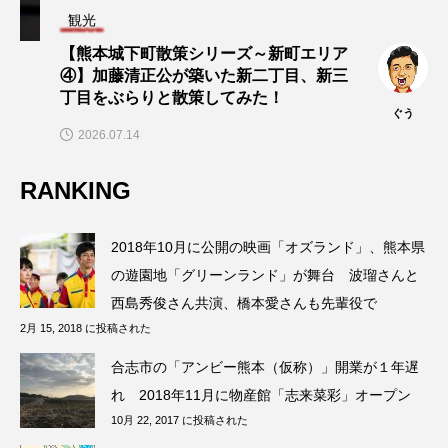
観光
【熊本城下町散策シリーズ～新町エリア
④】加藤清正公が築いた新二丁目、新三
丁目をぶらりと散策してみた！
ぐう
2026.07.14
RANKING
2018年10月に公開の映画「オズランド」、熊本県
の遊園地「グリーンランド」が舞台 波瑠さんと
西島秀俊さん共演、橋本愛さんも先輩役で
2月 15, 2018 に投稿された
合志市の「アンビー熊本（仮称）」開業が１年遅
れ 2018年11月に物産館「志来菜彩」オープン
10月 22, 2017 に投稿された