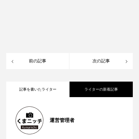
前の記事
次の記事
記事を書いたライター
ライターの新着記事
【再訪情報あり！】昭和の香りが残る
2026.05.13
運営管理者
【2023年6月第1週から第４週】熊本空港
2023.06.26
「蓮台寺つり堀センター」で魚釣りにチ