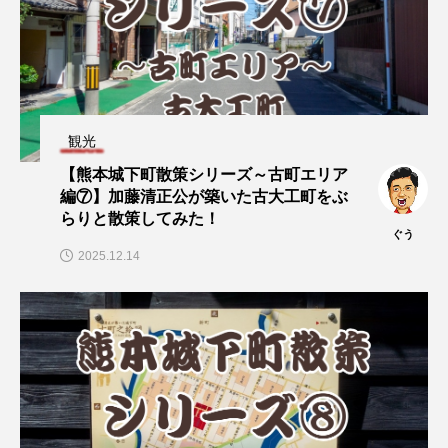
観光
【熊本城下町散策シリーズ～古町エリア
編⑦】加藤清正公が築いた古大工町をぶ
らりと散策してみた！
ぐう
2025.12.14