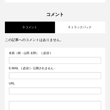
【2023年5月第４週から第5週】熊本市が
2023.06.04
新ターミナルビルの「商業ゾーン」オー
ャレンジ
コメント
0 コメント
0 トラックバック
対話式ＡＩ ＣｈａｔＧＰＴの実証実験
プン前倒しへ 山都町の通潤橋が熊本県
この記事へのコメントはありません。
火の国サラマンダーズが２軍戦への参加
内2件目の国宝へ
名前（例：山田 太郎）
( 必須 )
を申請へ
E-MAIL
( 必須 ) - 公開されません -
URL