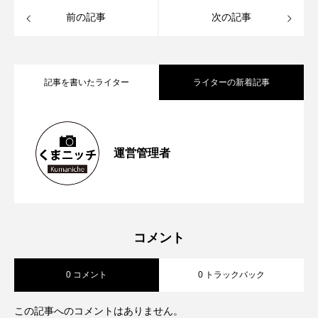
前の記事
次の記事
記事を書いたライター
ライターの新着記事
【再訪情報あり！】昭和の香りが残る
2026.05.13
運営管理者
【2023年6月第1週から第４週】熊本空港
2023.06.26
「蓮台寺つり堀センター」で魚釣りにチ
【2023年5月第４週から第5週】熊本市が
2023.06.04
新ターミナルビルの「商業ゾーン」オー
ャレンジ
コメント
0 コメント
0 トラックバック
対話式ＡＩ ＣｈａｔＧＰＴの実証実験
プン前倒しへ 山都町の通潤橋が熊本県
この記事へのコメントはありません。