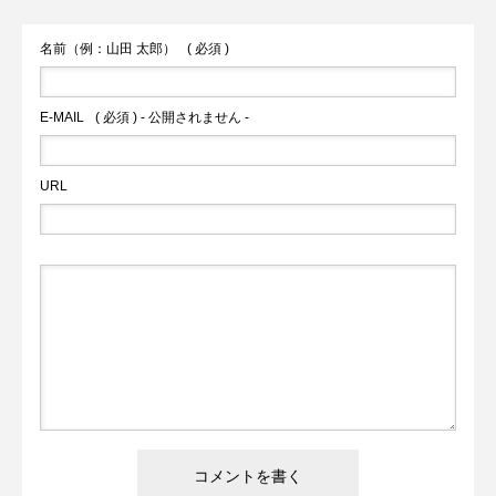
火の国サラマンダーズが２軍戦への参加
内2件目の国宝へ
名前（例：山田 太郎）
( 必須 )
を申請へ
E-MAIL
( 必須 ) - 公開されません -
URL