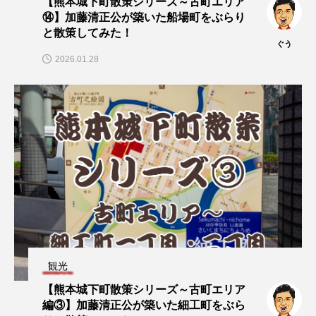
【熊本城下町散策シリーズ～古町エリア
⑭】加藤清正公が築いた船場町をぶらり
と散策してみた！
ぐう
2026.01.28
観光
【熊本城下町散策シリーズ～古町エリア
編③】加藤清正公が築いた細工町をぶら