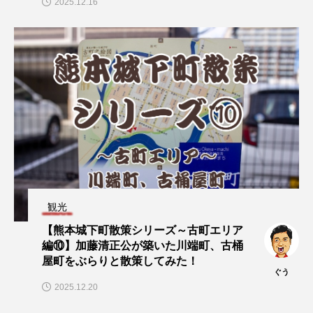
2025.12.16
観光
【熊本城下町散策シリーズ～古町エリア
編⑩】加藤清正公が築いた川端町、古桶
屋町をぶらりと散策してみた！
ぐう
2025.12.20