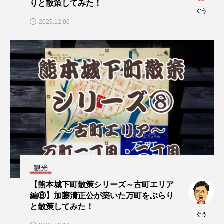
りと散策してみた！
ぐう
2025.12.06
観光
【熊本城下町散策シリーズ～古町エリア
編⑧】加藤清正公が築いた万町をぶらり
と散策してみた！
ぐう