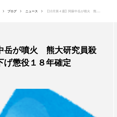
ブログ
ニュース
【10月第４週】阿蘇中岳が噴火 熊大研究員殺害の被告が控訴取り下げ懲役１８年確定
中岳が噴火 熊大研究員殺
下げ懲役１８年確定