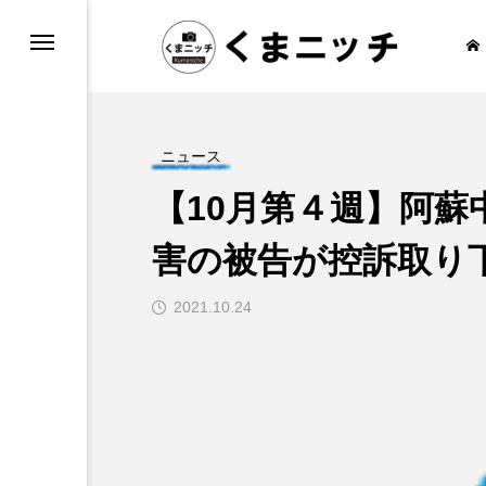
もしろ情報
通・乗り物
ニュース
【10月第４週】阿蘇
害の被告が控訴取り
報
2021.10.24