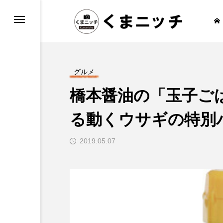
もしろ情報
通・乗り物
グルメ
橋本醤油の「玉子ご
る動くウサギの特別
報
2019.05.07