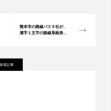
熊本市の路線バス５社が、
漢字１文字の路線系統表示
をアルファベットに変更へ
新着記事
の香りが残る「蓮台寺つり堀センター」で魚釣りにチ
から第４週】熊本空港新ターミナルビルの「商業ゾーン」