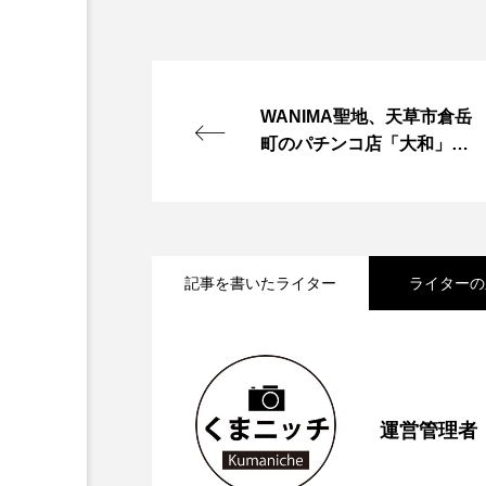
WANIMA聖地、天草市倉岳
町のパチンコ店「大和」跡
にファンが続々
記事を書いたライター
ライターの
2026.05.13
【再訪情報あり！】昭和
2023.06.26
【2023年6月第1週
運営管理者
ャレンジ