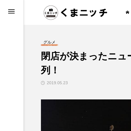
もしろ情報
通・乗り物
グルメ
閉店が決まったニュ
列！
報
2019.05.23