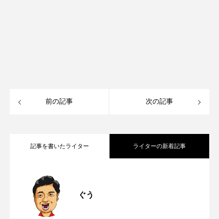
前の記事
次の記事
記事を書いたライター
ライターの新着記事
熊本市内を歩きながら天然地下水が飲め
2026.07.29
ぐう
からし蓮根はなぜ熊本だけ？江戸時代か
2026.07.25
る！街なかの親水施設を全部まわってみ