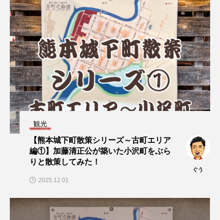
観光
【熊本城下町散策シリーズ～古町エリア
編①】加藤清正公が築いた小沢町をぶら
りと散策してみた！
ぐう
2025.12.01