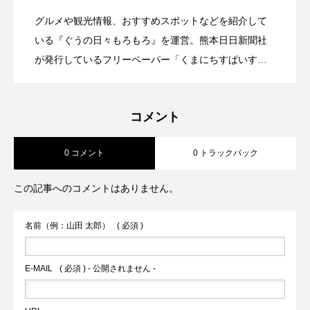
グルメや観光情報、おすすめスポットなどを紹介して
【熊本城下町散策シリーズ～新町エリア
2026.07.14
ら続く「門外不出」だった郷土料理の秘
いる『ぐうの日々もろもろ』を運営。熊本日日新聞社
た
が発行しているフリーペーパー「くまにちすぱいす」
にもグルメ記事を寄稿中。
④】加藤清正公が築いた新二丁目、新三
密
コメント
丁目をぶらりと散策してみた！
0 コメント
0 トラックバック
この記事へのコメントはありません。
名前（例：山田 太郎）
( 必須 )
E-MAIL
( 必須 ) - 公開されません -