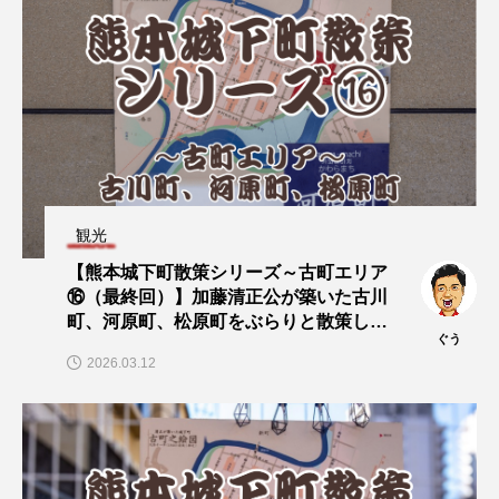
観光
【熊本城下町散策シリーズ～古町エリア
⑯（最終回）】加藤清正公が築いた古川
町、河原町、松原町をぶらりと散策して
ぐう
みた！
2026.03.12