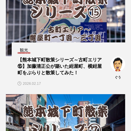
観光
【熊本城下町散策シリーズ～古町エリア
⑮】加藤清正公が築いた紺屋町、横紺屋
町をぶらりと散策してみた！
ぐう
2026.02.17