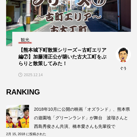
観光
【熊本城下町散策シリーズ～古町エリア
編⑦】加藤清正公が築いた古大工町をぶ
らりと散策してみた！
ぐう
2025.12.14
RANKING
2018年10月に公開の映画「オズランド」、熊本県
の遊園地「グリーンランド」が舞台 波瑠さんと
西島秀俊さん共演、橋本愛さんも先輩役で
2月 15, 2018 に投稿された