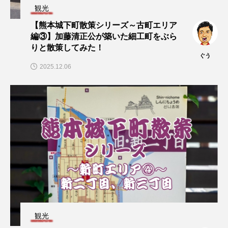
観光
【熊本城下町散策シリーズ～古町エリア
編③】加藤清正公が築いた細工町をぶら
りと散策してみた！
ぐう
2025.12.06
観光