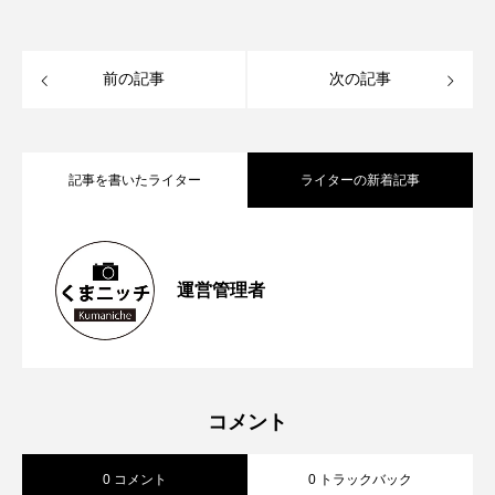
前の記事
次の記事
記事を書いたライター
ライターの新着記事
【再訪情報あり！】昭和の香りが残る
2026.05.13
運営管理者
【2023年6月第1週から第４週】熊本空港
2023.06.26
「蓮台寺つり堀センター」で魚釣りにチ
【2023年5月第４週から第5週】熊本市が
2023.06.04
新ターミナルビルの「商業ゾーン」オー
ャレンジ
コメント
0 コメント
0 トラックバック
対話式ＡＩ ＣｈａｔＧＰＴの実証実験
プン前倒しへ 山都町の通潤橋が熊本県