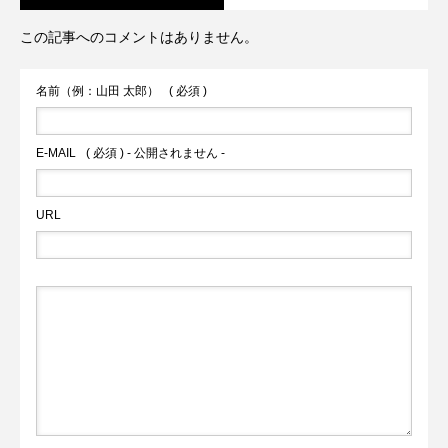
この記事へのコメントはありません。
火の国サラマンダーズが２軍戦への参加
内2件目の国宝へ
名前（例：山田 太郎）
( 必須 )
を申請へ
E-MAIL
( 必須 ) - 公開されません -
URL