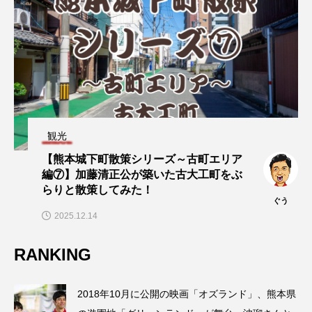
観光
【熊本城下町散策シリーズ～古町エリア
編⑦】加藤清正公が築いた古大工町をぶ
らりと散策してみた！
ぐう
2025.12.14
RANKING
2018年10月に公開の映画「オズランド」、熊本県