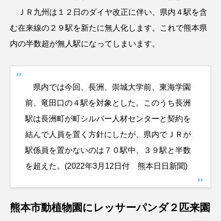
ＪＲ九州は１２日のダイヤ改正に伴い、県内４駅を含
む在来線の２９駅を新たに無人化します。これで熊本県
内の半数超が無人駅になってしまいます。
県内では今回、長洲、崇城大学前、東海学園
前、竜田口の４駅を対象とした。このうち長洲
駅は長洲町が町シルバー人材センターと契約を
結んで人員を置く方針にしたが、県内でＪＲが
駅係員を置かないのは７０駅中、３９駅と半数
を超えた。(2022年3月12日付 熊本日日新聞)
熊本市動植物園にレッサーパンダ２匹来園