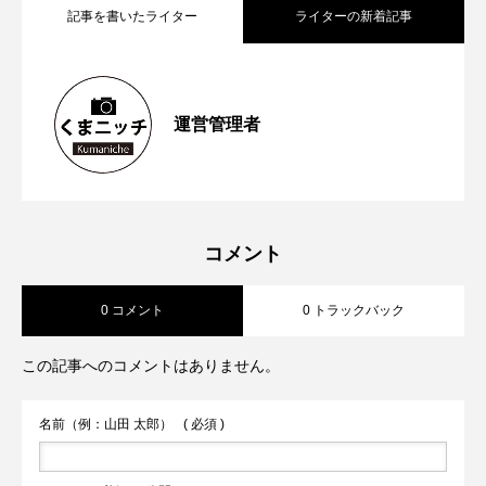
記事を書いたライター
ライターの新着記事
【再訪情報あり！】昭和の香りが残る
2026.05.13
運営管理者
【2023年6月第1週から第４週】熊本空港
2023.06.26
「蓮台寺つり堀センター」で魚釣りにチ
【2023年5月第４週から第5週】熊本市が
2023.06.04
新ターミナルビルの「商業ゾーン」オー
ャレンジ
コメント
0 コメント
0 トラックバック
対話式ＡＩ ＣｈａｔＧＰＴの実証実験
プン前倒しへ 山都町の通潤橋が熊本県
この記事へのコメントはありません。
火の国サラマンダーズが２軍戦への参加
内2件目の国宝へ
名前（例：山田 太郎）
( 必須 )
を申請へ