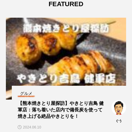
FEATURED
グルメ
【熊本焼きとり屋探訪】やきとり吉鳥 健
軍店：落ち着いた店内で備長炭を使って
焼き上げる絶品やきとりを！
ぐう
2024.06.10