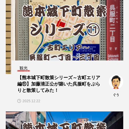
観光
【熊本城下町散策シリーズ～古町エリア
編⑪】加藤清正公が築いた呉服町をぶら
りと散策してみた！
ぐう
2025.12.22