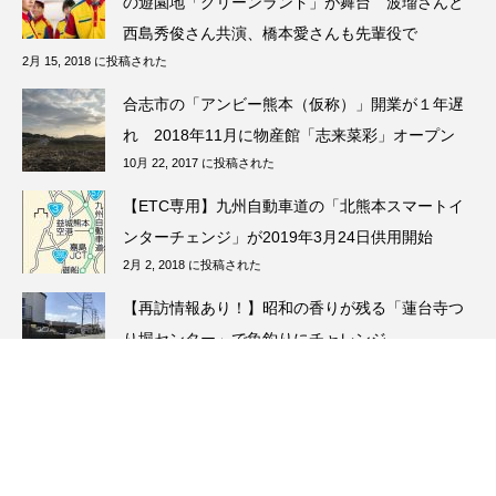
の遊園地「グリーンランド」が舞台 波瑠さんと
西島秀俊さん共演、橋本愛さんも先輩役で
2月 15, 2018 に投稿された
合志市の「アンビー熊本（仮称）」開業が１年遅
れ 2018年11月に物産館「志来菜彩」オープン
10月 22, 2017 に投稿された
【ETC専用】九州自動車道の「北熊本スマートイ
ンターチェンジ」が2019年3月24日供用開始
2月 2, 2018 に投稿された
【再訪情報あり！】昭和の香りが残る「蓮台寺つ
り堀センター」で魚釣りにチャレンジ
5月 13, 2026 に投稿された
【11月第1週】衆院選熊本２区は野田さん敗れ
る 元ランナーの松野明美さんが参院選出馬検討
11月 7, 2021 に投稿された