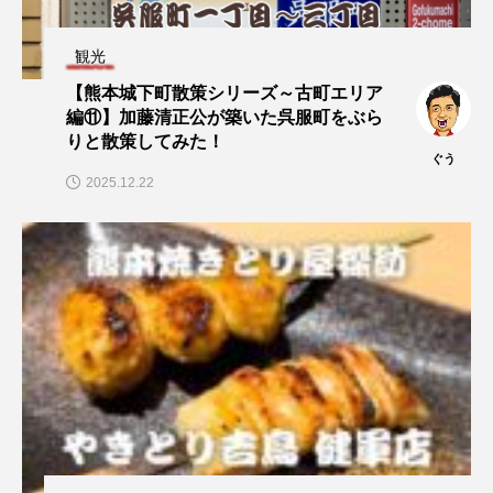
観光
【熊本城下町散策シリーズ～古町エリア
編⑪】加藤清正公が築いた呉服町をぶら
りと散策してみた！
ぐう
2025.12.22