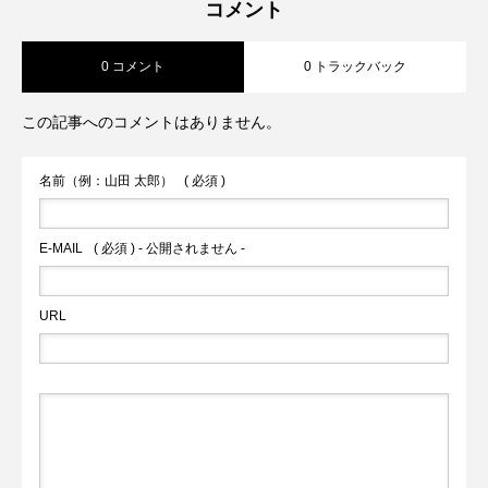
コメント
0 コメント
0 トラックバック
対話式ＡＩ ＣｈａｔＧＰＴの実証実験
プン前倒しへ 山都町の通潤橋が熊本県
この記事へのコメントはありません。
火の国サラマンダーズが２軍戦への参加
内2件目の国宝へ
名前（例：山田 太郎）
( 必須 )
を申請へ
E-MAIL
( 必須 ) - 公開されません -
URL