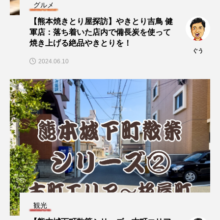
グルメ
【熊本焼きとり屋探訪】やきとり吉鳥 健
軍店：落ち着いた店内で備長炭を使って
焼き上げる絶品やきとりを！
ぐう
2024.06.10
観光