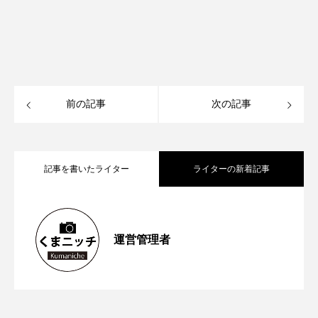
前の記事
次の記事
記事を書いたライター
ライターの新着記事
【再訪情報あり！】昭和の香りが残る
2026.05.13
運営管理者
【2023年6月第1週から第４週】熊本空港
2023.06.26
「蓮台寺つり堀センター」で魚釣りにチ
【2023年5月第４週から第5週】熊本市が
2023.06.04
新ターミナルビルの「商業ゾーン」オー
ャレンジ