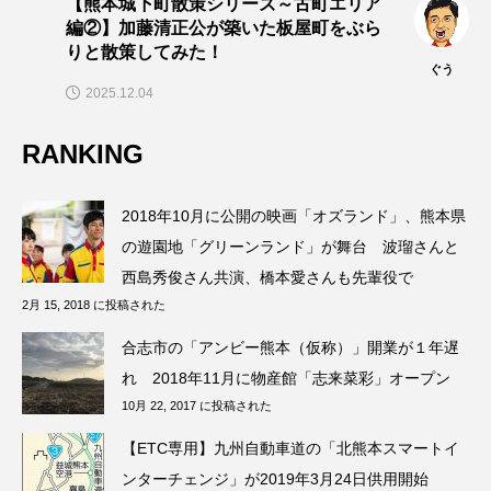
【熊本城下町散策シリーズ～古町エリア
編②】加藤清正公が築いた板屋町をぶら
りと散策してみた！
ぐう
2025.12.04
RANKING
2018年10月に公開の映画「オズランド」、熊本県
の遊園地「グリーンランド」が舞台 波瑠さんと
西島秀俊さん共演、橋本愛さんも先輩役で
2月 15, 2018 に投稿された
合志市の「アンビー熊本（仮称）」開業が１年遅
れ 2018年11月に物産館「志来菜彩」オープン
10月 22, 2017 に投稿された
【ETC専用】九州自動車道の「北熊本スマートイ
ンターチェンジ」が2019年3月24日供用開始