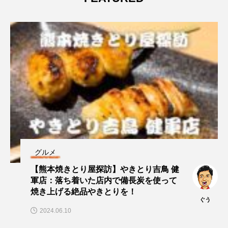
グルメ
【熊本焼きとり屋探訪】やきとり吉鳥 健
軍店：落ち着いた店内で備長炭を使って
焼き上げる絶品やきとりを！
ぐう
2024.06.10