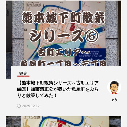
観光
【熊本城下町散策シリーズ～古町エリア
編⑥】加藤清正公が築いた魚屋町をぶら
りと散策してみた！
ぐう
2025.12.12