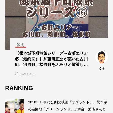
観光
【熊本城下町散策シリーズ～古町エリア
⑯（最終回）】加藤清正公が築いた古川
町、河原町、松原町をぶらりと散策して
ぐう
みた！
2026.03.12
RANKING
2018年10月に公開の映画「オズランド」、熊本県
の遊園地「グリーンランド」が舞台 波瑠さんと