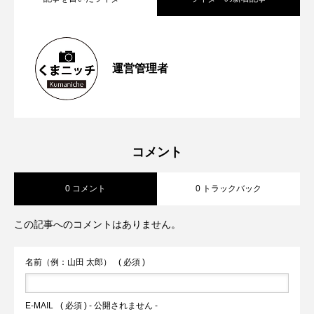
【再訪情報あり！】昭和の香りが残る
2026.05.13
運営管理者
【2023年6月第1週から第４週】熊本空港
2023.06.26
「蓮台寺つり堀センター」で魚釣りにチ
【2023年5月第４週から第5週】熊本市が
2023.06.04
新ターミナルビルの「商業ゾーン」オー
ャレンジ
コメント
0 コメント
0 トラックバック
対話式ＡＩ ＣｈａｔＧＰＴの実証実験
プン前倒しへ 山都町の通潤橋が熊本県
この記事へのコメントはありません。
火の国サラマンダーズが２軍戦への参加
内2件目の国宝へ
名前（例：山田 太郎）
( 必須 )
を申請へ
E-MAIL
( 必須 ) - 公開されません -