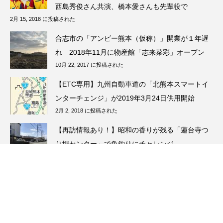
西島秀俊さん共演、橋本愛さんも先輩役で
2月 15, 2018 に投稿された
合志市の「アンビー熊本（仮称）」開業が１年遅
れ 2018年11月に物産館「志来菜彩」オープン
10月 22, 2017 に投稿された
【ETC専用】九州自動車道の「北熊本スマートイ
ンターチェンジ」が2019年3月24日供用開始
2月 2, 2018 に投稿された
【再訪情報あり！】昭和の香りが残る「蓮台寺つ
り堀センター」で魚釣りにチャレンジ
5月 13, 2026 に投稿された
【11月第1週】衆院選熊本２区は野田さん敗れ
る 元ランナーの松野明美さんが参院選出馬検討
11月 7, 2021 に投稿された