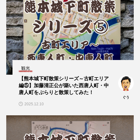
観光
【熊本城下町散策シリーズ～古町エリア
編⑤】加藤清正公が築いた西唐人町・中
唐人町をぶらりと散策してみた！
ぐう
2025.12.10