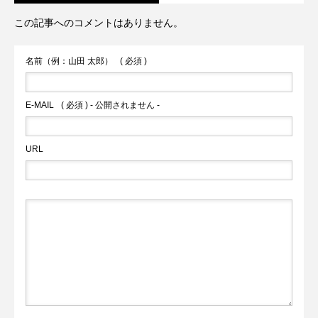
この記事へのコメントはありません。
火の国サラマンダーズが２軍戦への参加
内2件目の国宝へ
名前（例：山田 太郎）
( 必須 )
を申請へ
E-MAIL
( 必須 ) - 公開されません -
URL