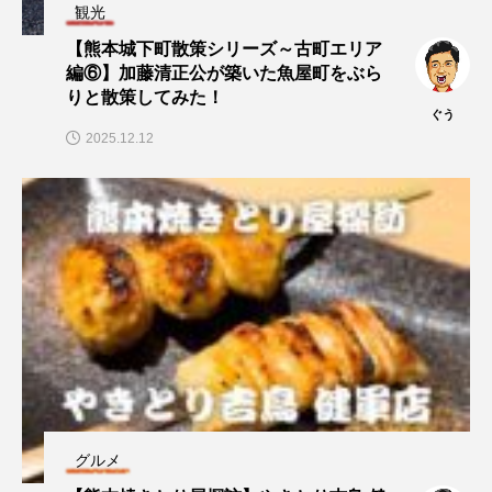
観光
【熊本城下町散策シリーズ～古町エリア
編⑥】加藤清正公が築いた魚屋町をぶら
りと散策してみた！
ぐう
2025.12.12
グルメ