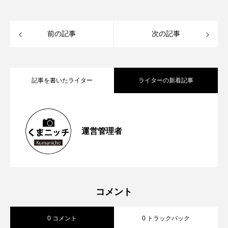
前の記事
次の記事
記事を書いたライター
ライターの新着記事
【再訪情報あり！】昭和の香りが残る
2026.05.13
運営管理者
【2023年6月第1週から第４週】熊本空港
2023.06.26
「蓮台寺つり堀センター」で魚釣りにチ
【2023年5月第４週から第5週】熊本市が
2023.06.04
新ターミナルビルの「商業ゾーン」オー
ャレンジ
コメント
0 コメント
0 トラックバック
対話式ＡＩ ＣｈａｔＧＰＴの実証実験
プン前倒しへ 山都町の通潤橋が熊本県