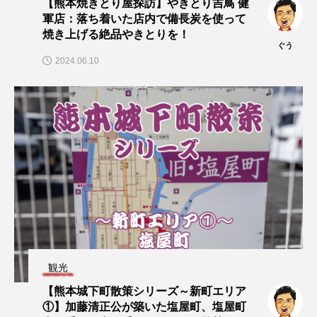
【熊本焼きとり屋探訪】やきとり吉鳥 健
軍店：落ち着いた店内で備長炭を使って
焼き上げる絶品やきとりを！
ぐう
2024.06.10
観光
【熊本城下町散策シリーズ～新町エリア
①】加藤清正公が築いた塩屋町、塩屋町