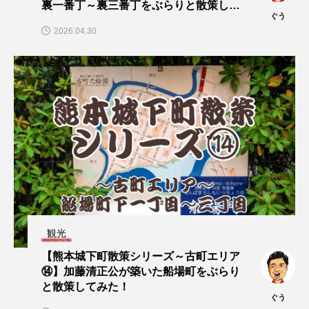
裏一番丁～裏三番丁をぶらりと散策して
ぐう
みた！
2026.04.30
観光
【熊本城下町散策シリーズ～古町エリア
⑭】加藤清正公が築いた船場町をぶらり
と散策してみた！
ぐう