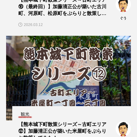
⑯（最終回）】加藤清正公が築いた古川
町、河原町、松原町をぶらりと散策して
ぐう
みた！
2026.03.12
観光
【熊本城下町散策シリーズ～古町エリア
⑫】加藤清正公が築いた米屋町をぶらり