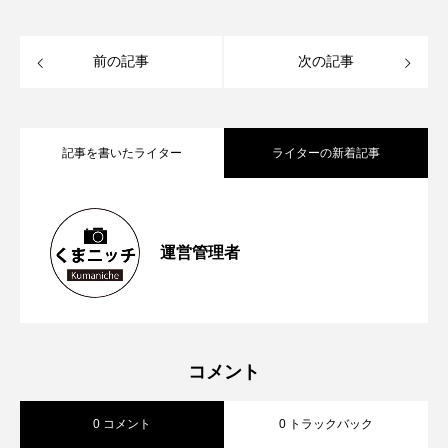
前の記事
次の記事
記事を書いたライター
ライターの新着記事
【再訪情報あり！】昭和の香りが残る
2026.05.13
運営管理者
【2023年6月第1週から第４週】熊本空港
2023.06.26
「蓮台寺つり堀センター」で魚釣りにチ
【2023年5月第４週から第5週】熊本市が
2023.06.04
新ターミナルビルの「商業ゾーン」オー
ャレンジ
コメント
0 コメント
0 トラックバック
対話式ＡＩ ＣｈａｔＧＰＴの実証実験
プン前倒しへ 山都町の通潤橋が熊本県