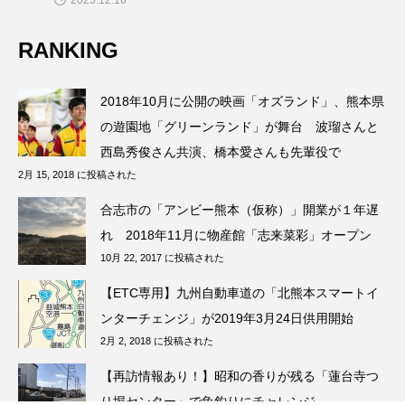
RANKING
2018年10月に公開の映画「オズランド」、熊本県
の遊園地「グリーンランド」が舞台 波瑠さんと
西島秀俊さん共演、橋本愛さんも先輩役で
2月 15, 2018 に投稿された
合志市の「アンビー熊本（仮称）」開業が１年遅
れ 2018年11月に物産館「志来菜彩」オープン
10月 22, 2017 に投稿された
【ETC専用】九州自動車道の「北熊本スマートイ
ンターチェンジ」が2019年3月24日供用開始
2月 2, 2018 に投稿された
【再訪情報あり！】昭和の香りが残る「蓮台寺つ
り堀センター」で魚釣りにチャレンジ