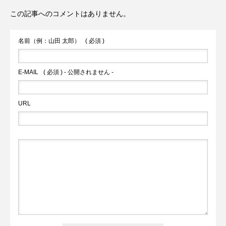
この記事へのコメントはありません。
火の国サラマンダーズが２軍戦への参加
内2件目の国宝へ
名前（例：山田 太郎）
( 必須 )
を申請へ
E-MAIL
( 必須 ) - 公開されません -
URL