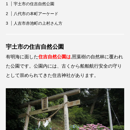
宇土市の住吉自然公園
八代市の本町アーケード
人吉市赤池町の上村さん方
宇土市の住吉自然公園
有明海に面した
住吉自然公園は
,照葉樹の自然林に覆われ
た公園です。公園内には、古くから船舶航行安全の守り
として崇められてきた住吉神社があります。