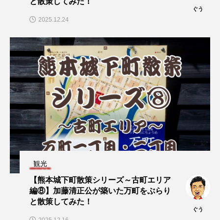
と散策してみた！
ぐう
2025.12.24
観光
【熊本城下町散策シリーズ～古町エリア
編⑧】加藤清正公が築いた万町をぶらり
と散策してみた！
ぐう
2025.12.16