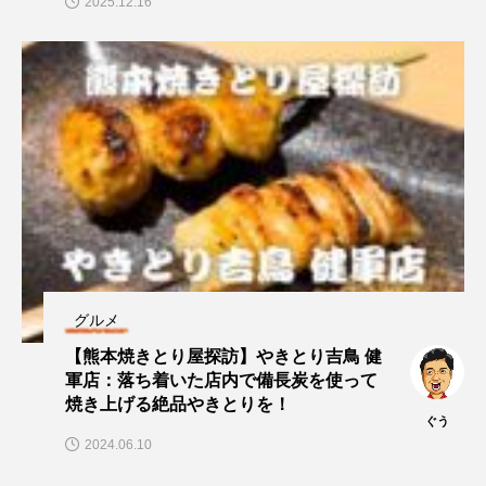
2025.12.16
グルメ
【熊本焼きとり屋探訪】やきとり吉鳥 健
軍店：落ち着いた店内で備長炭を使って
焼き上げる絶品やきとりを！
ぐう
2024.06.10