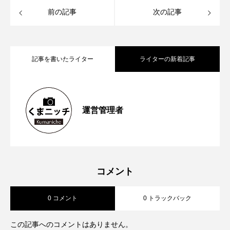
前の記事
次の記事
記事を書いたライター
ライターの新着記事
【再訪情報あり！】昭和の香りが残る
2026.05.13
運営管理者
【2023年6月第1週から第４週】熊本空港
2023.06.26
「蓮台寺つり堀センター」で魚釣りにチ
【2023年5月第４週から第5週】熊本市が
2023.06.04
新ターミナルビルの「商業ゾーン」オー
ャレンジ
コメント
0 コメント
0 トラックバック
対話式ＡＩ ＣｈａｔＧＰＴの実証実験
プン前倒しへ 山都町の通潤橋が熊本県
この記事へのコメントはありません。