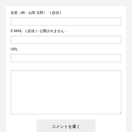
火の国サラマンダーズが２軍戦への参加
内2件目の国宝へ
名前（例：山田 太郎）
( 必須 )
を申請へ
E-MAIL
( 必須 ) - 公開されません -
URL