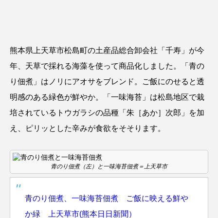
熊本県上天草市松島町の土産品総合卸会社「千寿」が今
年、天草で採れる海藻を使って商品化しました。「青の
り佃煮」はノリにアオサをブレンド。ご飯にのせると透
明感のある緑色が鮮やか。「一味海苔」は松島地区で栽
培されているトウガラシの品種「朱［あか］次郎」を加
え、ピリッとした辛みが食欲をそそります。
青のり佃煮（左）と一味海苔佃煮＝上天草市
青のり佃煮、一味海苔佃煮 ご飯に映える鮮や
か緑 上天草市(熊本日日新聞）