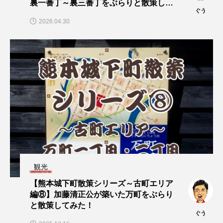
裏一番丁～裏三番丁をぶらりと散策して
ぐう
みた！
2026.04.30
観光
【熊本城下町散策シリーズ～古町エリア
編⑧】加藤清正公が築いた万町をぶらり
と散策してみた！
ぐう