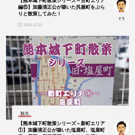
【熊本城下町散策シリーズ～古町エリア
編⑪】加藤清正公が築いた呉服町をぶら
りと散策してみた！
ぐう
2025.12.22
観光
【熊本城下町散策シリーズ～新町エリア
①】加藤清正公が築いた塩屋町、塩屋町