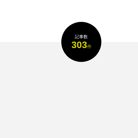
記事数
303
件