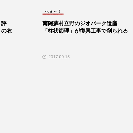
へぇ～！
と評
南阿蘇村立野のジオパーク遺産
」の衣
「柱状節理」が復興工事で削られる
2017.09.15