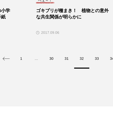
へぇ～！
の小学
ゴキブリが種まき！ 植物との意外
手紙
な共生関係が明らかに
2017.09.06
1
…
30
31
32
33
3