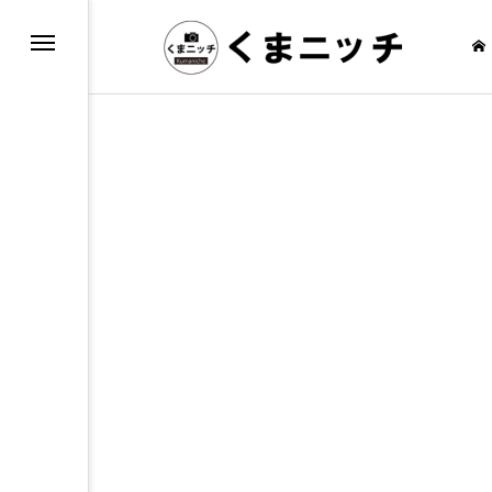
もしろ情報
通・乗り物
報